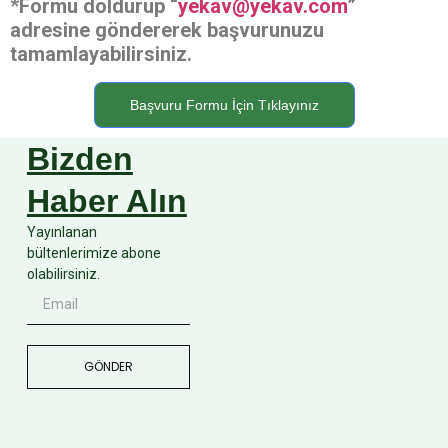
*Formu doldurup “
yekav@yekav.com
”
adresine göndererek başvurunuzu
tamamlayabilirsiniz.
Başvuru Formu İçin Tıklayınız
Bizden
Haber Alın
Yayınlanan
bültenlerimize abone
olabilirsiniz.
GÖNDER