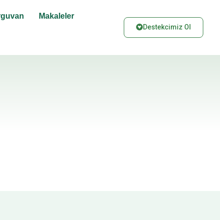
rguvan
Makaleler
Destekcimiz Ol