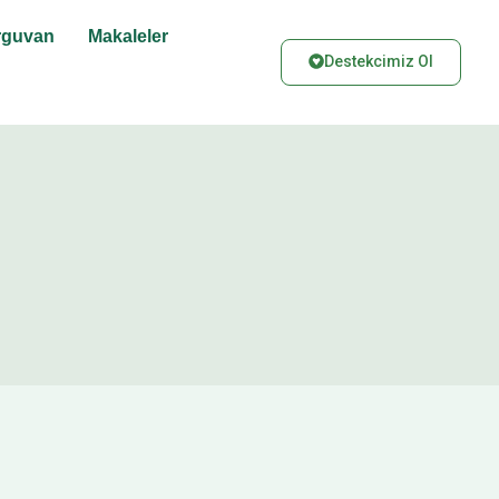
rguvan
Makaleler
Destekcimiz Ol