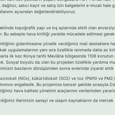
i, dağıtıcı, satıcı kayıt ve satış izin belgelerini e-imzalı ha
kullanımı açısından değerlendirebiliyoruz.
linde topoğrafik yapı ve kış aylarında etkili olan enverziyon
or. Bu sebeple hava kirliliği yerelde mücadele edilmesi gerek
liğinin giderilmesine yönelik verdiğimiz mali desteklere hava 
okak uygulamalarının yanı sıra özellikle ısınmada daha az kirl
barla ilk kez Konya tarihi Mevlâna bölgesinde 1108 konutun ı
. Sosyal boyutu da olan bu projeden özellikle yardıma muht
imizin bazılarını dönüşümden sonra evlerinde ziyaret ettik v
 azotoksit (NOx), kükürtdioksit (SO2) ve toz (PM10 ve PM2,5
ınımını engelledik. Bu projemize benzer şekilde sırasıyla D
iğimiz hava kalitesi yönetimi araçlarının verilerinden yarar
rdiğimiz illerimizin sanayi ve ulaşım kaynaklarını da mercek 