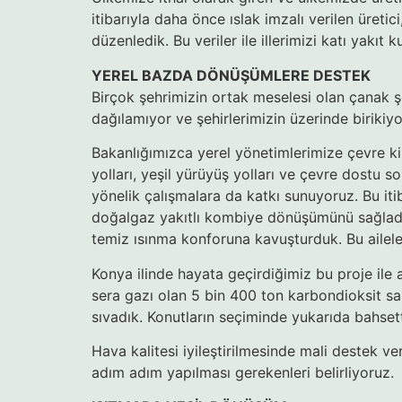
itibarıyla daha önce ıslak imzalı verilen üretic
düzenledik. Bu veriler ile illerimizi katı yakıt 
YEREL BAZDA DÖNÜŞÜMLERE DESTEK
Birçok şehrimizin ortak meselesi olan çanak şek
dağılamıyor ve şehirlerimizin üzerinde birikiy
Bakanlığımızca yerel yönetimlerimize çevre kirli
yolları, yeşil yürüyüş yolları ve çevre dostu s
yönelik çalışmalara da katkı sunuyoruz. Bu iti
doğalgaz yakıtlı kombiye dönüşümünü sağladık
temiz ısınma konforuna kavuşturduk. Bu aileler
Konya ilinde hayata geçirdiğimiz bu proje ile
sera gazı olan 5 bin 400 ton karbondioksit sal
sıvadık. Konutların seçiminde yukarıda bahsett
Hava kalitesi iyileştirilmesinde mali destek ve
adım adım yapılması gerekenleri belirliyoruz.