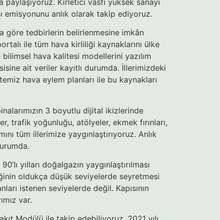
a paylaşıyoruz. Kirletici vasfı yüksek sanayi
ası emisyonunu anlık olarak takip ediyoruz.
a göre tedbirlerin belirlenmesine imkân
alı ile tüm hava kirliliği kaynaklarını ülke
bilimsel hava kalitesi modellerini yazılım
sine ait veriler kayıtlı durumda. İllerimizdeki
a temiz hava eylem planları ile bu kaynakları
inalarımızın 3 boyutlu dijital ikizlerinde
r, trafik yoğunluğu, atölyeler, ekmek fırınları,
mını tüm illerimize yaygınlaştırıyoruz. Anlık
durumda.
’lı yılları doğalgazın yaygınlaştırılması
liliğinin oldukça düşük seviyelerde seyretmesi
nları istenen seviyelerde değil. Kapısının
ımız var.
kıt Modülü ile takip edebiliyoruz. 2021 yılı