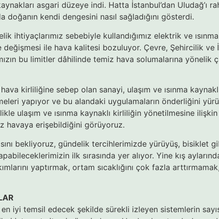
aynakları asgari düzeye indi. Hatta İstanbul’dan Uludağ’ı raha
da doğanın kendi dengesini nasıl sağladığını gösterdi.
elik ihtiyaçlarımız sebebiyle kullandığımız elektrik ve ısınma 
e değişmesi ile hava kalitesi bozuluyor. Çevre, Şehircilik ve 
arımızın bu limitler dâhilinde temiz hava solumalarına yönelik
 hava kirliliğine sebep olan sanayi, ulaşım ve ısınma kaynaklı
meleri yapıyor ve bu alandaki uygulamaların önderliğini yü
ikle ulaşım ve ısınma kaynaklı kirliliğin yönetilmesine iliş
z havaya erişebildiğini görüyoruz.
ını bekliyoruz, gündelik tercihlerimizde yürüyüş, bisiklet gib
pabileceklerimizin ilk sırasında yer alıyor. Yine kış ayların
mlarını yaptırmak, ortam sıcaklığını çok fazla arttırmamak, b
LAR
ni en iyi temsil edecek şekilde sürekli izleyen sistemlerin sa