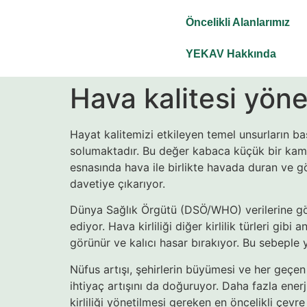
Öncelikli Alanlarımız
YEKAV Hakkında
Hava kalitesi yö
Hayat kalitemizi etkileyen temel unsurların b
solumaktadır. Bu değer kabaca küçük bir kamy
esnasında hava ile birlikte havada duran ve gö
davetiye çıkarıyor.
Dünya Sağlık Örgütü (DSÖ/WHO) verilerine göre h
ediyor. Hava kirliliği diğer kirlilik türleri gi
görünür ve kalıcı hasar bırakıyor. Bu sebeple yi
Nüfus artışı, şehirlerin büyümesi ve her geçe
ihtiyaç artışını da doğuruyor. Daha fazla enerj
kirliliği yönetilmesi gereken en öncelikli çevre