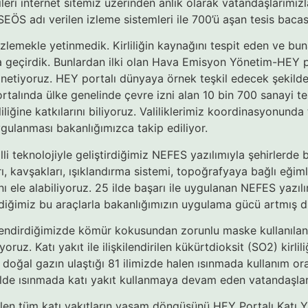
leri internet sitemiz üzerinden anlık olarak vatandaşlarımızl
z. SEÖS adı verilen izleme sistemleri ile 700’ü aşan tesis bac
lemekle yetinmedik. Kirliliğin kaynağını tespit eden ve bun
a geçirdik. Bunlardan ilki olan Hava Emisyon Yönetim-HEY port
yönetiyoruz. HEY portalı dünyaya örnek teşkil edecek şekilde 
rtalında ülke genelinde çevre izni alan 10 bin 700 sanayi tesi
liliğine katkılarını biliyoruz. Valiliklerimiz koordinasyonund
gulanması bakanlığımızca takip ediliyor.
lli teknolojiyle geliştirdiğimiz NEFES yazılımıyla şehirlerde b
ı, kavşakları, ışıklandırma sistemi, topoğrafyaya bağlı eğimle
ını ele alabiliyoruz. 25 ilde başarı ile uygulanan NEFES yazılı
ildiğimiz bu araçlarla bakanlığımızın uygulama gücü artmış 
lendirdiğimizde kömür kokusundan zorunlu maske kullanılan 90
yoruz. Katı yakıt ile ilişkilendirilen kükürtdioksit (SO2) kir
 doğal gazın ulaştığı 81 ilimizde halen ısınmada kullanım ora
lde ısınmada katı yakıt kullanmaya devam eden vatandaşlar
len tüm katı yakıtların yaşam döngüsünü HEY Portalı Katı Ya