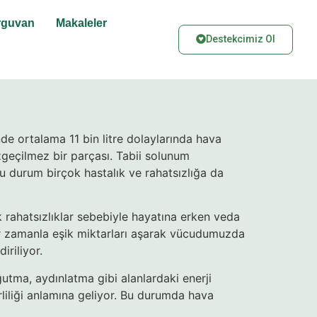
rguvan
Makaleler
Destekcimiz Ol
de ortalama 11 bin litre dolaylarında hava
geçilmez bir parçası. Tabii solunum
Bu durum birçok hastalık ve rahatsızlığa da
ek rahatsızlıklar sebebiyle hayatına erken veda
iciler zamanla eşik miktarları aşarak vücudumuzda
iriliyor.
utma, aydınlatma gibi alanlardaki enerji
irliliği anlamına geliyor. Bu durumda hava