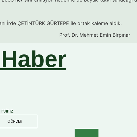
anı İrde ÇETİNTÜRK GÜRTEPE ile ortak kaleme aldık.
met Emin Birpınar
 Haber
rsiniz.
GÖNDER