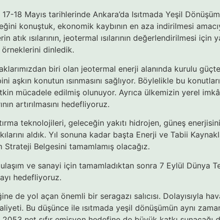
 17-18 Mayıs tarihlerinde Ankara’da Isıtmada Yeşil Dönüşüm Ç
eğini konuştuk, ekonomik kaybının en aza indirilmesi amac
n atık ısılarının, jeotermal ısılarının değerlendirilmesi için 
 örneklerini dinledik.
aklarımızdan biri olan jeotermal enerji alanında kurulu güçt
bini aşkın konutun ısınmasını sağlıyor. Böylelikle bu konutlar
 etkin mücadele edilmiş olunuyor. Ayrıca ülkemizin yerel imkâ
ının artırılmasını hedefliyoruz.
rma teknolojileri, geleceğin yakıtı hidrojen, güneş enerjisini
kılarını aldık. Yıl sonuna kadar başta Enerji ve Tabii Kaynak
m Strateji Belgesini tamamlamış olacağız.
ni ulaşım ve sanayi için tamamladıktan sonra 7 Eylül Düny
ayı hedefliyoruz.
ine de yol açan önemli bir seragazı salıcısı. Dolayısıyla ha
 faaliyeti. Bu düşünce ile ısıtmada yeşil dönüşümün aynı z
2053 net sıfır emisyon hedefine de büyük katkı sunacağı d