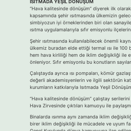
ISITMADA YEŞİL DÖNÜŞÜM
“Hava kalitesinde dönüşüm” diyerek ilk olarak
kapsamında şehir ısıtmasında ülkemizin gelec
simbiyozun iyi örneklerinden biri olan sanayileri
ısıtma uygulamalarıyla sıfır emisyonlu ilçelerin
Şehir ısıtmasında kullanılabilecek önemli kayn
ülkemiz buradan elde ettiği termal ısı ile 100 
hem hava kirliliği hem de iklim değişikliği ile
önleniyor. Sıfır emisyonlu bu konutların sayılar
Çalıştayda ayrıca ısı pompaları, kömür gazlaştı
değerli akademisyenlerin ve ilgili sektörün kat
kurumların katkılarıyla Isıtmada Yeşil Dönüşü
“Hava kalitesinde dönüşüm” çalıştay serileri
Hava Zirvesinde çıktıları kamuoyu ile paylaşm
Binalarda ısınma aynı zamanda iklim değişikliğ
birer iklim değişikliği ile mücadele ve uyum
Genel Kurulunda dünya kamuoyuna ilan edilen 