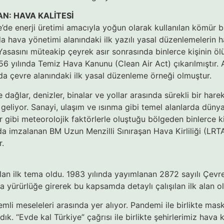
AN: HAVA KALİTESİ
re’de enerji üretimi amacıyla yoğun olarak kullanılan kömür b
hava yönetimi alanındaki ilk yazılı yasal düzenlemelerin hay
Yasasını müteakip çeyrek asır sonrasında binlerce kişinin
956 yılında Temiz Hava Kanunu (Clean Air Act) çıkarılmıştır. 
da çevre alanındaki ilk yasal düzenleme örneği olmuştur.
 dağlar, denizler, binalar ve yollar arasında sürekli bir har
 geliyor. Sanayi, ulaşım ve ısınma gibi temel alanlarda dünya
âr gibi meteorolojik faktörlerle oluştuğu bölgeden binlerce ki
a imzalanan BM Uzun Menzilli Sınıraşan Hava Kirliliği (LRT
r.
ılan ilk tema oldu. 1983 yılında yayımlanan 2872 sayılı Çev
a yürürlüğe girerek bu kapsamda detaylı çalışılan ilk alan o
emli meseleleri arasında yer alıyor. Pandemi ile birlikte mask
. “Evde kal Türkiye” çağrısı ile birlikte şehirlerimiz hava k