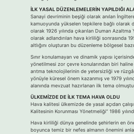
İLK YASAL DÜZENLEMELERİN YAPILDIĞI AL
Sanayi devriminin beşiği olarak anılan İngilte
kamuoyunda yükselen tepkilere bağlı olarak da 
olarak 1926 yılında çıkarılan Duman Azaltma 
olarak adlandırılan hava kirliliği sonrasında 1
altlığını oluşturan bu düzenleme bölgesel baz
Sınır konulamayan ve dinamik yapısı içerisinde
yönetilmesi zor çevre konularından biri haline
arıtma teknolojilerinin de yetersizliği ve rüzg
yönüyle küresel önem kazanmış ve 1979 yılınd
alanında mevzuat hazırlanan ilk tema olmuştu
ÜLKEMİZDE DE İLK TEMA HAVA OLDU
Hava kalitesi ülkemizde de yasal açıdan çalış
Kalitesinin Korunması Yönetmeliği” 1986 yılınd
Hava kirliliği dünya genelinde şehirlerin en ön
boyunca temiz bir nefes almanın önemini anladık