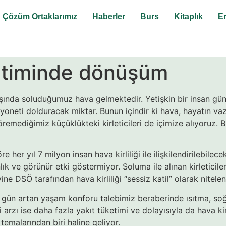
Çözüm Ortaklarımız
Haberler
Burs
Kitaplık
E
netiminde dönüşüm
aşında soluduğumuz hava gelmektedir. Yetişkin bir insan gün
oneti dolduracak miktar. Bunun içindir ki hava, hayatın vaz
remediğimiz küçüklükteki kirleticileri de içimize alıyoruz. 
er yıl 7 milyon insan hava kirliliği ile ilişkilendirilebilec
bi anlık ve görünür etki göstermiyor. Soluma ile alınan kirlet
ne DSÖ tarafından hava kirliliği “sessiz katil” olarak nitelend
n gün artan yaşam konforu talebimiz beraberinde ısıtma, soğ
i arzı ise daha fazla yakıt tüketimi ve dolayısıyla da hava k
 temalarından biri haline geliyor.