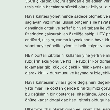
360’a çıkardık. Ölçüm ağından elde edilen veri
tesislerinin bacalarını sürekli olarak izliyoru
Hava kalitesi yönetiminde sadece ölçmek ve iz
sağlayan yazılımları ulusal bütçemiz ile hayat
genelinde ortak ve şeffaf bir veri tabanı ile 
üzerinden çalıştırabilen özelliğe sahip. HEY po
endüstri, ulaşım, ısınma kaynaklarının hava kir
yönetmeye yönelik eylemler belirleniyor ve uy
HEY portalı çıktılarını kullanan yine yerli ve mi
rüzgârın akış yönü ve hızı ile rüzgâr koridorlar
lokantalar gibi küçük ölçekli kirlilik kaynaklar
olarak kirlilik durumunu ve kaynağını izleyeb
Hava kalitesinin yıllara göre değişimini değer
yatırımları ile çoktan geride bıraktığımızı görü
bu değişimin bir göstergesi niteliğinde. Ancak
önüne kadar doğal gaz hattı gitmiş olduğu ha
Ülkemize ithal olarak giren ve ülkemizde üreti