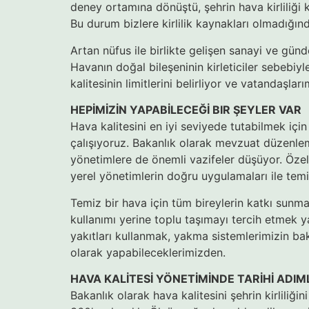
deney ortamına dönüştü, şehrin hava kirliliği k
Bu durum bizlere kirlilik kaynakları olmadığın
Artan nüfus ile birlikte gelişen sanayi ve günd
Havanın doğal bileşeninin kirleticiler sebebiyl
kalitesinin limitlerini belirliyor ve vatandaşl
HEPİMİZİN YAPABİLECEĞİ BIR ŞEYLER VAR
Hava kalitesini en iyi seviyede tutabilmek için
çalışıyoruz. Bakanlık olarak mevzuat düzenle
yönetimlere de önemli vazifeler düşüyor. Özell
yerel yönetimlerin doğru uygulamaları ile temi
Temiz bir hava için tüm bireylerin katkı sunmas
kullanımı yerine toplu taşımayı tercih etmek ya
yakıtları kullanmak, yakma sistemlerimizin bakı
olarak yapabileceklerimizden.
HAVA KALİTESİ YÖNETİMİNDE TARİHİ ADIM
Bakanlık olarak hava kalitesini şehrin kirliliği